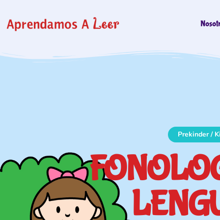
Nosot
Prekinder / K
FONOLOG
LENG