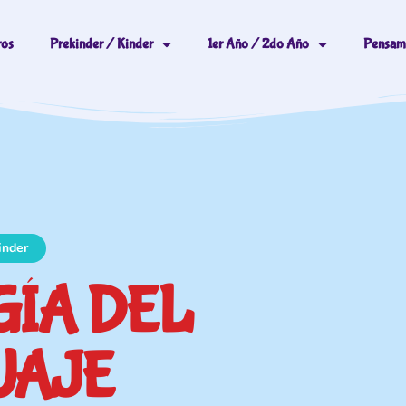
ros
Prekinder / Kinder
1er Año / 2do Año
Pensami
inder
ÍA DEL
UAJE